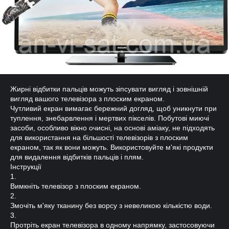
Жирні відбитки пальців можуть зіпсувати вигляд і зовнішній
вигляд вашого телевізора з плоским екраном.
Чутливий екран вимагає бережний догляд, щоб уникнути при
туплення, знебарвлення і мертвих пікселів. Побутові миючі
засоби, особливо вікно очисні, на основі аміаку, не підходять
для використання на більшості телевізорів з плоским
екраном, так як вони можуть. Використовуйте м'які продукти
для видалення відбитків пальців і плям.
Інструкції
1.
Вимкніть телевізор з плоским екраном.
2.
Змочіть м'яку тканину без ворсу з невеликою кількістю води.
3.
Протріть екран телевізора в одному напрямку, застосовуючи