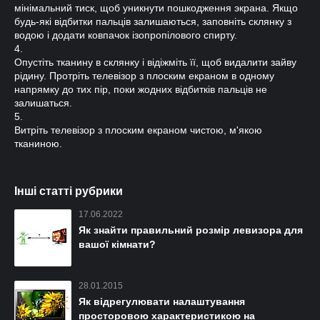
мінімальний тиск, щоб уникнути пошкодження экрана. Якщо
будь-які відбитки пальців залишаються, заповніть склянку з
водою і додати ковпачок ізопропілового спирту.
4.
Опустіть тканину в склянку і відіжміть її, щоб видалити зайву
рідину. Протріть телевізор з плоским екраном в одному
напрямку до тих пір, поки жодних відбитків пальців не
залишаться.
5.
Витріть телевізор з плоским екраном чистою, м'якою
тканиною.
Інші статті рубрики
17.06.2022
Як знайти правильний розмір левизора для
вашої кімнати?
28.01.2015
Як відрегулювати налаштування
просторовою характеристикою на