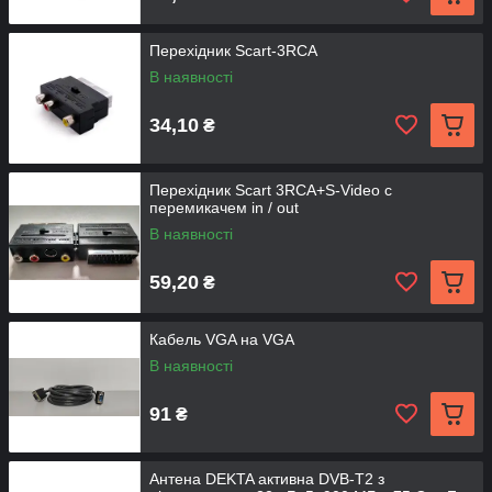
Перехідник Scart-3RCA
В наявності
34,10
₴
Перехідник Scart 3RCA+S-Video c
перемикачем in / out
В наявності
59,20
₴
Кабель VGA на VGA
В наявності
91
₴
Антена DEKTA активна DVB-T2 з