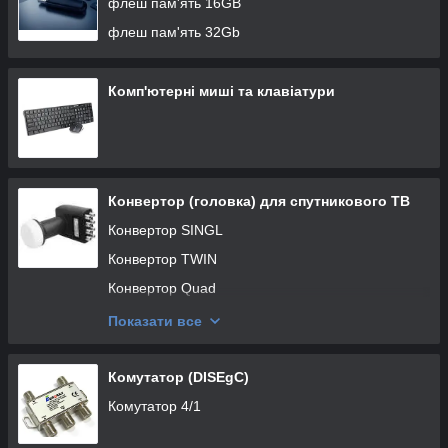
флеш пам'ять 16GB
флеш пам'ять 32Gb
Комп'ютерні миші та клавіатури
Конвертор (головка) для спутникового ТВ
Конвертор SINGL
Конвертор TWIN
Конвертор Quad
Конвертор ОСТО
Показати все
Конвертор SINGL circular
Конвертор Twin сircular
Комутатор (DISEgC)
Конвертор Quad circular
Комутатор 4/1