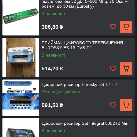
підсилювачем 32 дБ, 5–900 МГц, 75 Ом, F-
розʼєм, до 30 км (Eurosky)
В наявності
386,80
₴
ПРИЙМАЧ ЦИФРОВОГО ТЕЛЕБАЧЕННЯ
EUROSKY ES-16 DVB-T2
В наявності
514,20
₴
Топ продажів
Цифровий ресивер Eurosky ES-17 T2
Готово до відправки
591,50
₴
Цифровий ресивер Sat Integral 5052T2 Mini
В наявності