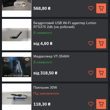
568,80
₴
Бездротовий USB Wi-Fi адаптер Lorton
RT5370 2db (не робочий)
В наявності
4,60
від
₴
Медіаплеєр VT-3546H
В наявності
318,50
від
₴
Паяльник 30W
Під замовлення
118,30
₴