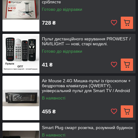
сріблясте
Готово до відправки
728
₴
Пульт дистанційного керування PROWEST /
NAVILIGHT — нові, старі моделі.
Готово до відправки
41
₴
Air Mouse 2.4G Мишка-пульт із гіроскопом +
бездротова клавіатура (QWERTY),
універсальний пульт для Smart TV / Android
TV Box / ПК
В наявності
455
₴
Smart Plug смарт розетка, розумний будинок
В наявності