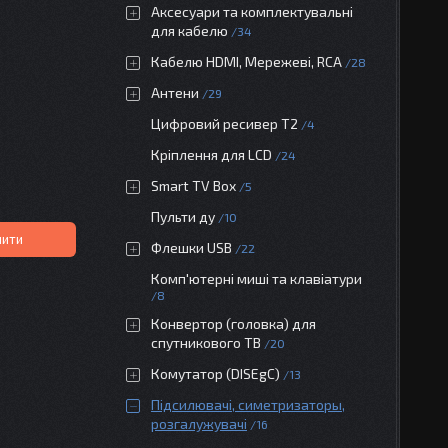
Аксесуари та комплектувальні
для кабелю
34
Кабелю HDMI, Мережеві, RCA
28
Антени
29
Цифровий ресивер Т2
4
Кріплення для LCD
24
Smart TV Box
5
Пульти ду
10
пити
Флешки USB
22
Комп'ютерні миші та клавіатури
8
Конвертор (головка) для
спутникового ТВ
20
Комутатор (DISEgC)
13
Підсилювачі, симетризаторы,
розгалужувачі
16