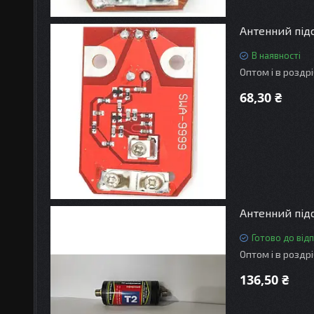
Антенний під
В наявності
Оптом і в роздр
68,30 ₴
Антенний під
Готово до від
Оптом і в роздр
136,50 ₴