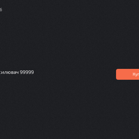
іб
силювач 99999
Ку