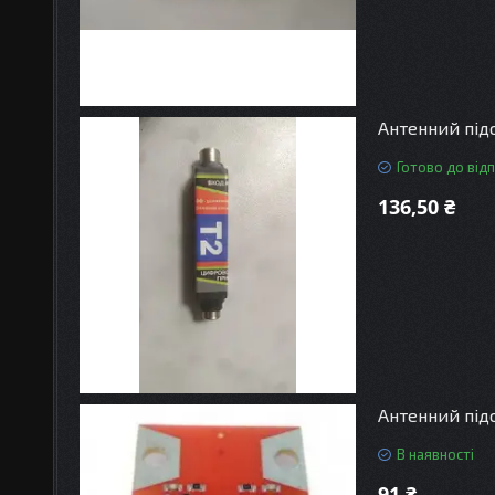
Антенний під
Готово до від
136,50 ₴
Антенний під
В наявності
91 ₴