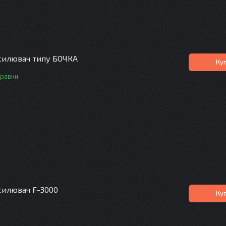
силювач типу БОЧКА
Ку
правки
силювач F-3000
Ку