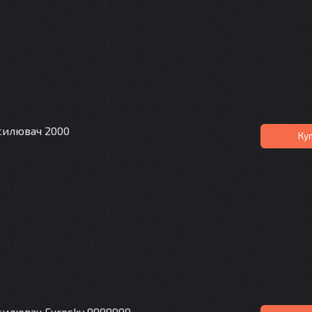
силювач 2000
Ку
силювач Eurosky 9999999