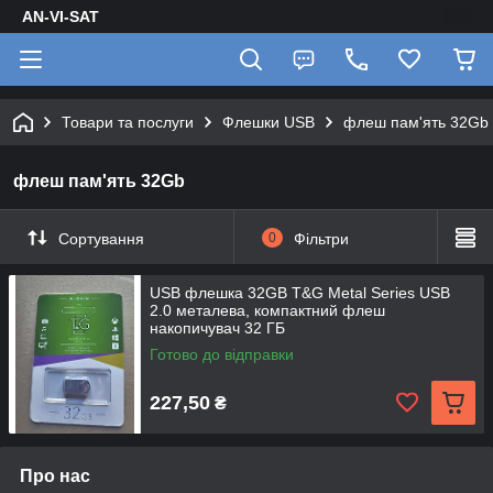
AN-VI-SAT
Товари та послуги
Флешки USB
флеш пам'ять 32Gb
флеш пам'ять 32Gb
Сортування
0
Фільтри
USB флешка 32GB T&G Metal Series USB
2.0 металева, компактний флеш
накопичувач 32 ГБ
Готово до відправки
227,50
₴
Про нас