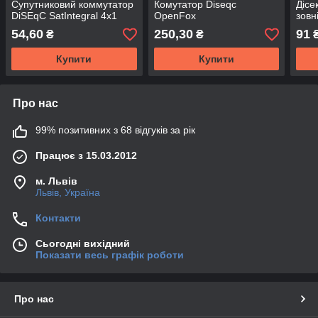
Супутниковий коммутатор
Комутатор Diseqc
Дісе
DiSEqC SatIntegral 4х1
OpenFox
зовн
54,60
250,30
91
₴
₴
Купити
Купити
Про нас
99% позитивних з 68 відгуків за рік
Працює з 15.03.2012
м. Львів
Львів, Україна
Контакти
Сьогодні вихідний
Показати весь графік роботи
Про нас