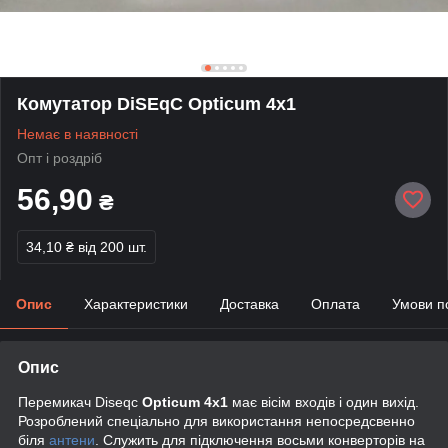
Комутатор DiSEqC Opticum 4х1
Немає в наявності
Опт і роздріб
56,90
₴
34,10 ₴
від 200 шт.
Опис
Характеристики
Доставка
Оплата
Умови п
Опис
Перемикач Diseqc
Opticum 4x1
має вісім входів і один вихід.
Розроблений спеціально для використання непосредсвенно
біля
антени
. Служить для підключення восьми конверторів на