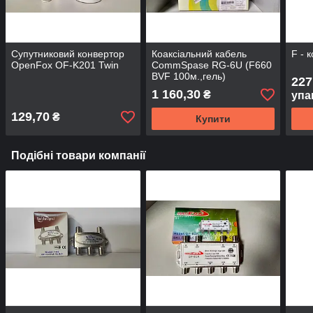
Супутниковий конвертор
Коаксіальний кабель
F - 
OpenFox OF-K201 Twin
CommSpase RG-6U (F660
BVF 100м.,гель)
227
1 160,30
₴
упа
129,70
₴
Купити
Подібні товари компанії