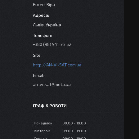
Євген, Віра
Львів, Україна
+380 (98) 941-76-52
http://AN-VI-SAT.com.ua
an-vi-sat@meta.ua
ГРАФІК РОБОТИ
Понеділок
09:00
19:00
Вівторок
09:00
19:00
Середа
09:00
19:00