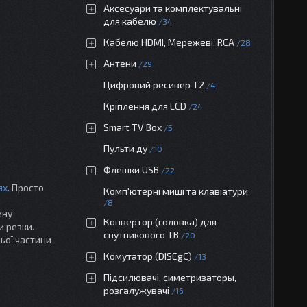
Аксесуари та комплектувальні
для кабелю
34
Кабелю HDMI, Мережеві, RCA
28
Антени
29
Цифровий ресивер Т2
4
Кріплення для LCD
24
Smart TV Box
5
Пульти ду
10
Флешки USB
22
ях
. Просто
Комп'ютерні миші та клавіатури
8
ину
Конвертор (головка) для
и резки.
спутникового ТВ
20
ьої частини
Комутатор (DISEgC)
13
Підсилювачі, симетризаторы,
розгалужувачі
16