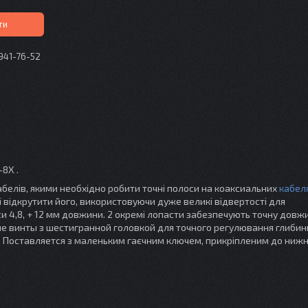
ти
 941-76-52
-8X .
елів, якими необхідно робити точні полоси на коаксиальних
кабел
і відкрутити його, використовуючи дуже великі відвертості для
и 4,8, + 12 мм довжини. 2 окремі лопасти забезпечують точну довж
ые винты з шестигранной головкой для точного регулювання глибин
). Поставляется з маленьким гаєчним ключем, прикріпленим до нижн