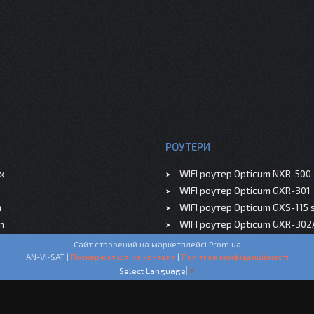
РОУТЕРИ
x
WIFI роутер Opticum NXR-500
WIFI роутер Opticum GXR-301
m
WIFI роутер Opticum GXS-115 
n
WIFI роутер Opticum GXR-302
Сайт створений на маркетплейсі
Prom.ua
AN-VI-SAT |
Поскаржитися на контент
|
Політика конфіденційності
Select Language
▼