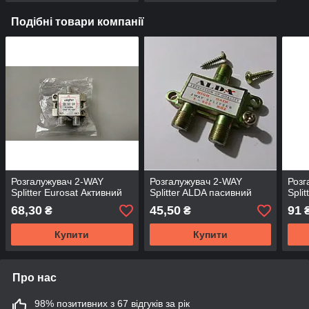
Подібні товари компанії
Розгалужувач 2-WAY
Розгалужувач 2-WAY
Розг
Splitter Eurosat Активний
Splitter ALDA пасивний
Spli
68,30
45,50
91
₴
₴
Купити
Купити
Про нас
98% позитивних з 67 відгуків за рік