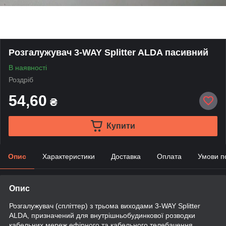
Розгалужувач 3-WAY Splitter ALDA пасивний
В наявності
Роздріб
54,60
₴
Купити
Опис
Характеристики
Доставка
Оплата
Умови п
Опис
Розгалужувач (спліттер) з трьома виходами 3-WAY Splitter
ALDA, призначений для внутрішньобудинкової розводки
кабельних мереж ефірного та кабельного телебачення.