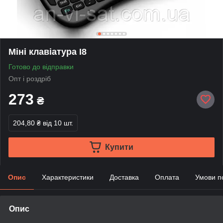
Міні клавіатура I8
Готово до відправки
Опт і роздріб
273
₴
204,80 ₴
від 10 шт.
Купити
Опис
Характеристики
Доставка
Оплата
Умови п
Опис