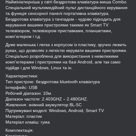
Наймініатюрніша у світі бездротова клавіатура-миша Combo.
Спеціальний мультимедійний пульт дистанційного керування
та функція сенсорної панелі портативна клавіатура.
Бездротова клавіатура з тачпадом - чудово підходить для
керування вашими пристроями такими як Smart TV
телевізором, телевізором приставками, планшетами,
комп'ютером і т.д.
Дуже маленька і легка з корпусом із пластику, зручно лежить
руках, що дозволяє з легкістю керувати вашими пристроями.
Спеціально розроблена для використання з невеликими
комп'ютерами і пристроями на базі Android, але так само
підійде і для Windows, Linux та ін.
Характеристики:
Тип пристрою: бездротова bluetooth клавіатура
Інтерфейс: USB
Робочий діапазон: 10м.
Діапазон частоти: 2.403GHZ – 2.480GHZ.
Живлення: знімний акумулятор BL-5C
Підтримувані моделі: Windows, Android, Smart TV
Матеріал: пластик
Матеріал клавіш: гума
Комплектація:
Клавіатура;