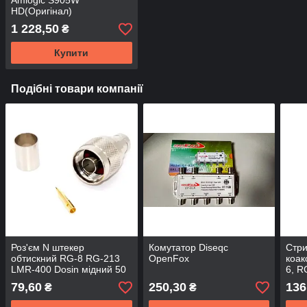
Amlogic S905W
HD(Оригінал)
1 228,50
₴
Купити
Подібні товари компанії
Роз'єм N штекер
Комутатор Diseqc
Стри
обтискний RG-8 RG-213
OpenFox
коак
LMR-400 Dosin мідний 50
6, R
Ом
79,60
250,30
136
₴
₴