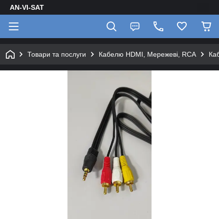
AN-VI-SAT
Товари та послуги
Кабелю HDMI, Мережеві, RCA
Ка