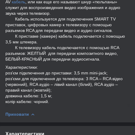
AV
кабель
, или как еще его называют шнур «тюльпаны»
служит для воспроизведения видео изображения и аудио
звука через телевизор.
Кабель используется для подключения SMART TV
приставок, цифровых камер к телевизору с помощью
разъемов RCA для передачи видео и аудио сигналов.
К приставке (камере) кабель подключается с помощью
3,5 мм штекера.
К телевизору кабель подключается с помощъю RCA
разъемов: ЖЕЛТЫЙ для передачи композитного видео,
БЕЛЫЙ-КРАСНЫЙ для передачи аудиосигнала.
Характеристики:
роз'єм підключення до приставки: 3,5 mm mini-jack;
роз'єми для підключення до телевізора: 3 RCA – RCA відео
(червоний), RCA аудіо – лівий канал (білий), RCA аудіо –
правий канал (жовтий);
довжина кабелю: 1,5 м;
колір кабелю: чорний.
Приховати
Характеристики