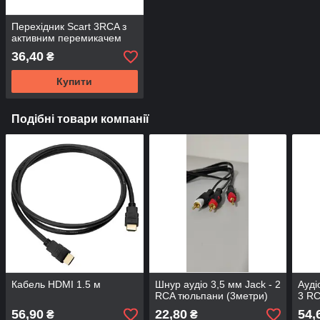
Перехідник Scart 3RCA з
активним перемикачем
36,40
₴
Купити
Подібні товари компанії
Кабель HDMI 1.5 м
Шнур аудіо 3,5 мм Jack - 2
Ауді
RCA тюльпани (3метри)
3 RC
56,90
22,80
54,
₴
₴