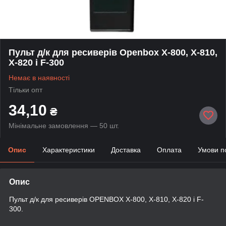
Пульт д/к для ресиверів Openbox X-800, X-810,
X-820 і F-300
Немає в наявності
Тільки опт
34,10
₴
Мінімальне замовлення — 50 шт.
Опис
Характеристики
Доставка
Оплата
Умови п
Опис
Пульт д/к для ресиверів OPENBOX X-800, X-810, X-820 і F-
300.