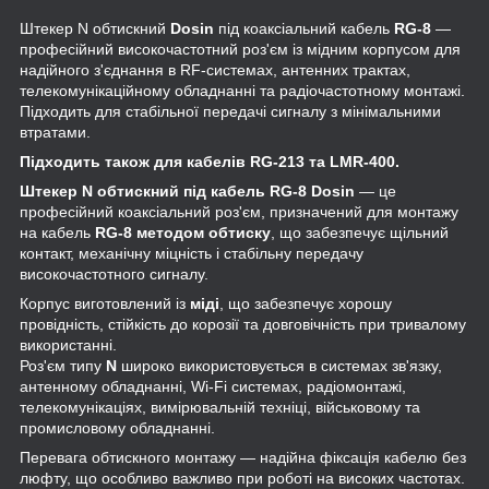
Штекер N обтискний
Dosin
під коаксіальний кабель
RG-8
—
професійний високочастотний роз'єм із мідним корпусом для
надійного з'єднання в RF-системах, антенних трактах,
телекомунікаційному обладнанні та радіочастотному монтажі.
Підходить для стабільної передачі сигналу з мінімальними
втратами.
Підходить також для кабелів RG-213 та LMR-400.
Штекер N обтискний під кабель RG-8 Dosin
— це
професійний коаксіальний роз'єм, призначений для монтажу
на кабель
RG-8 методом обтиску
, що забезпечує щільний
контакт, механічну міцність і стабільну передачу
високочастотного сигналу.
Корпус виготовлений із
міді
, що забезпечує хорошу
провідність, стійкість до корозії та довговічність при тривалому
використанні.
Роз'єм типу
N
широко використовується в системах зв'язку,
антенному обладнанні, Wi-Fi системах, радіомонтажі,
телекомунікаціях, вимірювальній техніці, військовому та
промисловому обладнанні.
Перевага обтискного монтажу — надійна фіксація кабелю без
люфту, що особливо важливо при роботі на високих частотах.