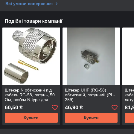
Всі умови повернення
Подібні товари компанії
Штекер N обтискний під
Штекер UHF (RG-58)
Штек
кабель RG-58, латунь, 50
обтискний, латунний (PL-
кабе
Ом, роз'єм N-type для
259)
лату
коаксіального кабелю
60,50
46,90
81,
₴
₴
Купити
Купити