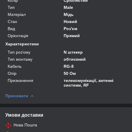
Колір
Сріблястий
Тип
Male
Матеріал
Мідь
Стан
Новий
Вид
Роз'єм
Орієнтація
Прямий
Характеристики
Тип роз'єму
N штекер
Тип монтажу
обтискний
Кабель
RG-8
Опір
50 Ом
Призначення
телекомунікації, антенні
системи, RF
Приховати
Умови доставки
Нова Пошта