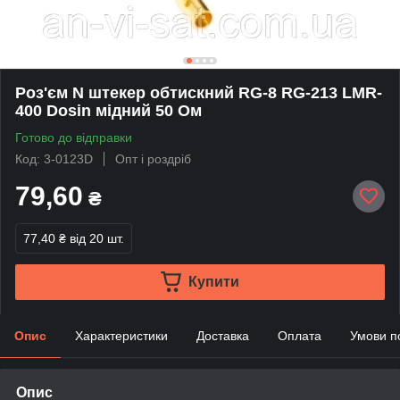
Роз'єм N штекер обтискний RG-8 RG-213 LMR-
400 Dosin мідний 50 Ом
Готово до відправки
Код: 3-0123D
Опт і роздріб
79,60
₴
77,40 ₴
від 20 шт.
Купити
Опис
Характеристики
Доставка
Оплата
Умови п
Опис