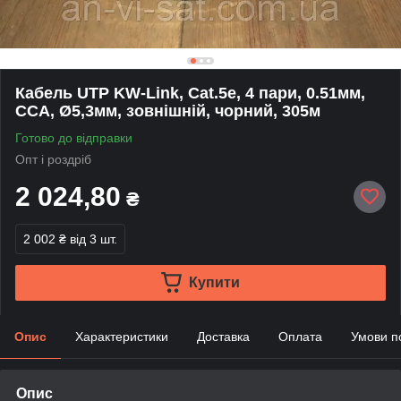
Кабель UTP KW-Link, Сat.5e, 4 пари, 0.51мм,
CCA, Ø5,3мм, зовнішній, чорний, 305м
Готово до відправки
Опт і роздріб
2 024,80
₴
2 002 ₴
від 3 шт.
Купити
Опис
Характеристики
Доставка
Оплата
Умови п
Опис