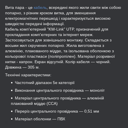
Вита пара - це
кабель
, всередині якого жили свити між собою
попарно, з різним кроком витка, для зменшення
електромагнітних перешкод і характеризується високою
швидкістю передачі інформації.
Кабель комп'ютерний "KW-Link" UTP, призначений для
прокладання комп'ютерних та інтернет мереж.
Застосовується для зовнішнього монтажу. Складається з
восьми жил скручених попарно. Жила виготовлена з
алюмінію, плакованого міддю, та ізольована оболонкою з
кольорової пластмаси (поліпропілен). Матеріал розривної
нитки - капрон. Екран відсутній. Колір кабеля — чорний.
Довжина — 305 м.
Технічні характеристики:
Частотний діапазон 5е категорії
Виконання центрального провідника — моноліт
Матеріал центрального провідника — алюміній
плакований міддю (CCA)
Переріз центрального провідника — 0,51 мм
Матеріал оболонки — ПВХ