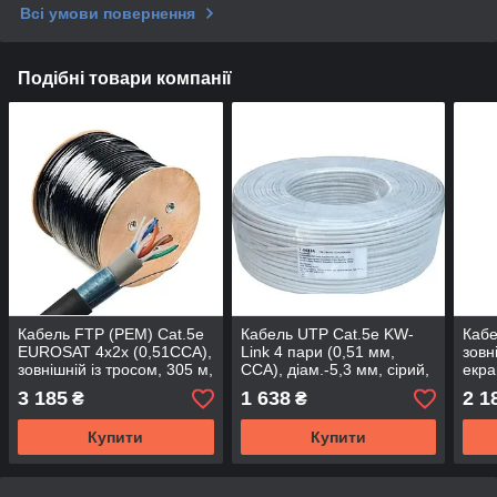
Всі умови повернення
Подібні товари компанії
Кабель FTP (PEM) Cat.5e
Кабель UTP Сat.5e KW-
Каб
EUROSAT 4x2x (0,51CCA),
Link 4 пари (0,51 мм,
зовн
зовнішній із тросом, 305 м,
CCA), діам.-5,3 мм, сірий,
екра
котушка
305м/бухта
4x2x
3 185
1 638
2 1
₴
₴
для 
віде
Купити
Купити