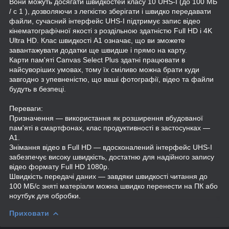
Вони можуть досягати швидкостей класу 10 UHS-I (до 100 МБ
/ с 1 ), дозволяючи з легкістю зберігати і швидко передавати
файли, сучасний інтерфейс UHS-I підтримує запис відео
кінематографічної якості з роздільною здатністю Full HD і 4K
Ultra HD. Клас швидкості A1 означає, що ви зможете
завантажувати додатки ще швидше і прямо на карту.
Карти пам'яті Canvas Select Plus здатні працювати в
найсуворіших умовах, тому їх сміливо можна брати куди
завгодно з упевненістю, що ваші фотографії, відео та файли
будуть в безпеці.
Переваги:
Призначення — використання як розширення вбудованої
пам'яті в смартфонах, клас продуктивності в застосунках —
A1.
Знімання відео в Full HD — вдосконалений інтерфейс UHS-I
забезпечує високу швидкість, достатню для надійного запису
відео формату Full HD 1080p.
Швидкість передачі даних — завдяки швидкості читання до
100 МБ/с зняті матеріали можна швидко перенести на ПК або
ноутбук для обробки.
Приховати