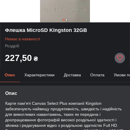
Флешка MicroSD Kingston 32GB
Немає в наявності
Роздріб
227,50
₴
Опис
Характеристики
Доставка
Оплата
Умови п
Опис
Карти пам'яті Canvas Select Plus компанії Kingston
забезпечують найвищу продуктивність, швидкість і надійність
для вимогливих навантажень, таких як передача і
доопрацювання фотографій високої роздільної здатності і
зйомка і редагування відео з роздільною здатністю Full HD.