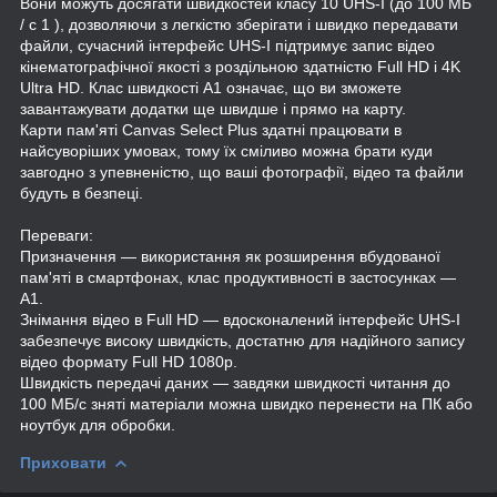
Вони можуть досягати швидкостей класу 10 UHS-I (до 100 МБ
/ с 1 ), дозволяючи з легкістю зберігати і швидко передавати
файли, сучасний інтерфейс UHS-I підтримує запис відео
кінематографічної якості з роздільною здатністю Full HD і 4K
Ultra HD. Клас швидкості A1 означає, що ви зможете
завантажувати додатки ще швидше і прямо на карту.
Карти пам'яті Canvas Select Plus здатні працювати в
найсуворіших умовах, тому їх сміливо можна брати куди
завгодно з упевненістю, що ваші фотографії, відео та файли
будуть в безпеці.
Переваги:
Призначення — використання як розширення вбудованої
пам'яті в смартфонах, клас продуктивності в застосунках —
A1.
Знімання відео в Full HD — вдосконалений інтерфейс UHS-I
забезпечує високу швидкість, достатню для надійного запису
відео формату Full HD 1080p.
Швидкість передачі даних — завдяки швидкості читання до
100 МБ/с зняті матеріали можна швидко перенести на ПК або
ноутбук для обробки.
Приховати