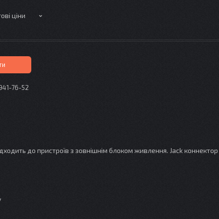
ові ціни
ти
 941-76-52
одить до пристроїв з зовнішнім блоком живлення. Jack коннектор 5. 
у