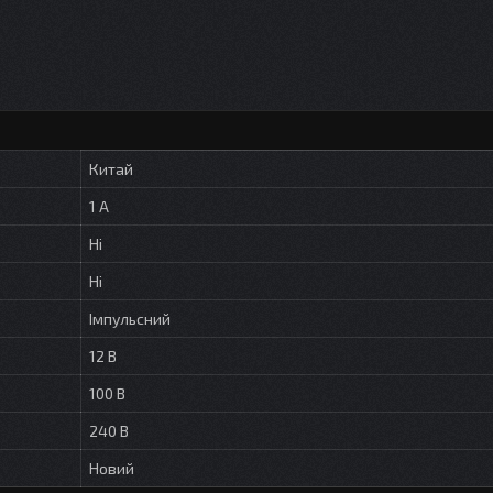
Китай
1 А
Ні
Ні
Імпульсний
12 В
100 В
240 В
Новий