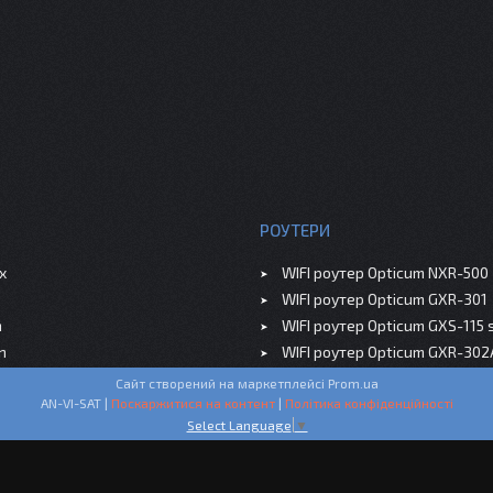
РОУТЕРИ
x
WIFI роутер Opticum NXR-500
WIFI роутер Opticum GXR-301
m
WIFI роутер Opticum GXS-115 
n
WIFI роутер Opticum GXR-302
Сайт створений на маркетплейсі
Prom.ua
AN-VI-SAT |
Поскаржитися на контент
|
Політика конфіденційності
Select Language
▼